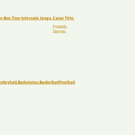
he Box.
Tour Infernale Jenga.
Casse Tête.
Pyramide.
Tangram.
olleyball.
Badminton.
Basketball
Football