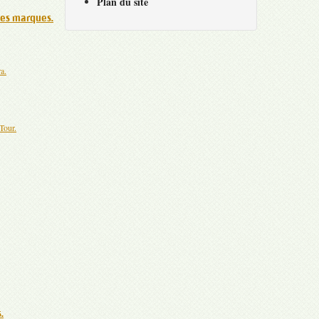
Plan du site
es marques.
a.
Tour.
.