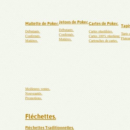
Jetons de Poker.
Mallette de Poker.
Cartes de Poker.
Tapi
Débutants.
Débutants.
Cartes plastifiées.
Tapis 
Confirmés.
Confirmés.
Cartes 100% plastique.
Platea
Matières.
Matières.
Cartouches de cartes.
Meilleures ventes.
Nouveautés.
Promotions.
Fléchettes.
Fléchettes Traditionnelles.