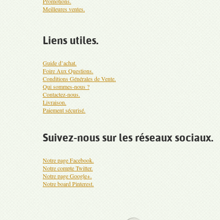
Promotions.
Meilleures ventes.
Liens utiles.
Guide d’achat.
Foire Aux Questions.
Conditions Générales de Vente.
Qui sommes-nous ?
Contactez-nous.
Livraison.
Paiement sécurisé.
Suivez-nous sur les réseaux sociaux.
Notre page Facebook.
Notre compte Twitter.
Notre page Google+.
Notre board Pinterest.