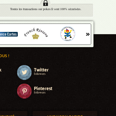
Toutes les transactions sur pokeo.fr sont
100% sécurisées
.
OUS !
k
Twitter
followers
Pinterest
followers