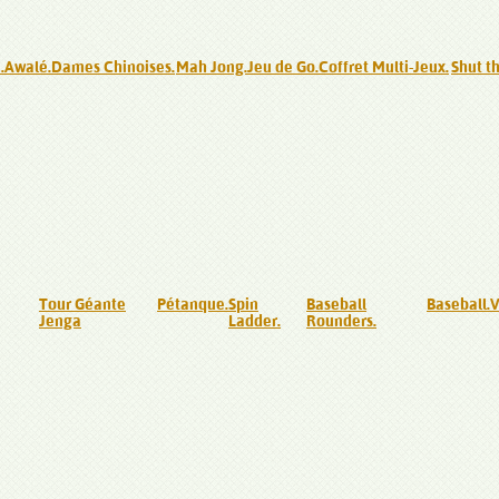
.
Awalé.
Dames Chinoises.
Mah Jong.
Jeu de Go.
Coffret Multi-Jeux.
Shut t
Tour Géante
Pétanque.
Spin
Baseball
Baseball.
V
Jenga
Ladder.
Rounders.