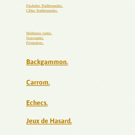
Flechettes Traditionnelles.
Cibles Traditionnelles.
Meilleures ventes.
Nouveautés.
Promotions.
Backgammon.
Carrom.
Echecs.
Jeux de Hasard.