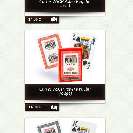
Cartes WSOP Poker Regular
Jeu de 54 cartes World Series of Poker, de qualité
(noir)
100% plastique. Format poker index regular, dos
noir. Exclusivité Pokeo.
14,00 €
Cartes WSOP Poker Regular
Jeu de 54 cartes World Series of Poker, de qualité
(rouge)
100% plastique. Format poker index regular, dos
rouge. Exclusivité Pokeo.
14,00 €