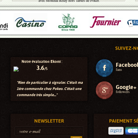
avec Mondial Relay hors Tables de Poker.
Spectre
SUIVEZ-N
Notre évaluation Ekomi :
Faceboo
3.6
/5
fans
"Rien de particulier à signaler. C'était ma
Google+
1ère commande chez Pokeo. C'était une
followers
commande très simple...."
NEWSLETTER
PAIEMENT S