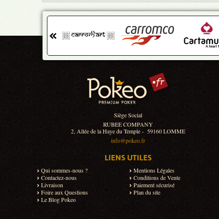
Siège Social
RUBEE COMPANY
2, Allée de la Haye du Temple - 59160 LOMME
info@pokeo.fr
LIENS UTILES
Qui sommes-nous ?
Mentions Légales
Contactez-nous
Conditions de Vente
Livraison
Paiement sécurisé
Foire aux Questions
Plan du site
Le Blog Pokeo