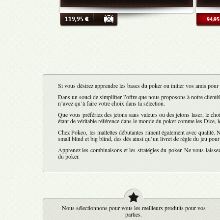
11,5g + 3 jeux de cartes Pokeo 100% plastique + 1
Pokeo 
livret de règles...
119,95 €
94,95
Si vous désirez apprendre les bases du poker ou initier vos amis pour c
Dans un souci de simplifier l’offre que nous proposons à notre clientèl
n’avez qu’à faire votre choix dans la sélection.
Que vous préfériez des jetons sans valeurs ou des jetons laser, le choi
étant de véritable référence dans le monde du poker comme les Dice, 
Chez Pokeo, les mallettes débutantes riment également avec qualité. N
small blind et big blind, des dés ainsi qu’un livret de règle du jeu po
Apprenez les combinaisons et les stratégies du poker. Ne vous laissez
du poker.
Nous sélectionnons pour vous les
meilleurs produits
pour vos
parties.