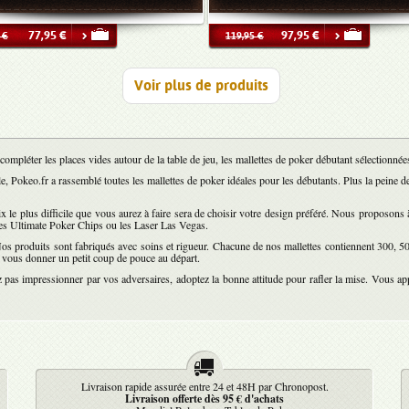
100% plastique + 1 livret de règles du jeu
Pokeo 100% plastique + 1 livret de règles
Pokeo.
Pokeo.
77,95 €
97,95 €
 €
119,95 €
Voir plus de produits
ompléter les places vides autour de la table de jeu, les mallettes de poker débutant sélectionnée
e, Pokeo.fr a rassemblé toutes les mallettes de poker idéales pour les débutants. Plus la peine de
x le plus difficile que vous aurez à faire sera de choisir votre design préféré. Nous proposons 
les Ultimate Poker Chips ou les Laser Las Vegas.
os produits sont fabriqués avec soins et rigueur. Chacune de nos mallettes contiennent 300, 50
ur vous donner un petit coup de pouce au départ.
 pas impressionner par vos adversaires, adoptez la bonne attitude pour rafler la mise. Vous ap
Livraison rapide assurée
entre 24 et 48H par Chronopost.
Livraison offerte dès 95 € d'achats