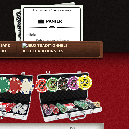
Bienvenue,
Connectez-vous
PANIER
article
Votre panier est vide
ARD
JEUX TRADITIONNELS
150€