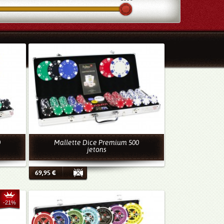
0
Mallette Dice Premium 500
ce en
Mallette en aluminium de 500 jetons Dice en
jetons
 100%
plastique ABS 11,5g + 2 jeux de cartes Pokeo 100%
tte n°1
plastique + 1 livret de règles du jeu Pokeo. Le
meilleur rapport...
69,95 €
-21%