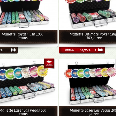
Mallette Royal Flush 1000
Mallette Ultimate Poker Chi
te de poker en aluminium 1000 jetons Royal
Mallette de poker en aluminium 300 jetons 
jetons
300 jetons
 en polypropylène 11,5g + 3 jeux de cartes
Poker Chips en PP stické 11,5g + 2 jeux d
100% plastique + 1 livret de règles du jeu
Pokeo 100% plastique + 1 livret de règles
Pokeo.
Pokeo.
 €
54,95 €
69,95 €
-18%
Mallette Laser Las Vegas 500
Mallette Laser Las Vegas 10
tte de poker en aluminium 500 jetons Laser
Mallette de poker en aluminium 1000 jeto
jetons
jetons
gas en PP stické 11,5g + 2 jeux de cartes
Las Vegas en PP stické 11,5g + 3 jeux de