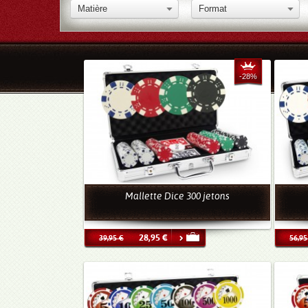
Matière
Format
-28%
Mallette Dice 300 jetons
Mallette en aluminium de 300 jetons Dice en
Mal
plastique ABS 11,5g + 2 jeux de cartes en carton
plasti
plastique + Règles du jeu Pokeo. La mallette la
plas
moins chère !
28,95 €
39,95 €
56,95