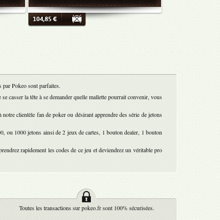
 du jeu
Table Top 8 joueurs 120x120cm de couleur bleue +
2 jeux de cartes...
104,85 €
s par Pokeo sont parfaites.
 se casser la tête à se demander quelle mallette pourrait convenir, vous
à notre clientèle fan de poker ou désirant apprendre des série de jetons
0, ou 1000 jetons ainsi de 2 jeux de cartes, 1 bouton dealer, 1 bouton
prendrez rapidement les codes de ce jeu et deviendrez un véritable pro
Toutes les transactions sur pokeo.fr sont
100% sécurisées
.