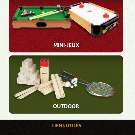
MINI-JEUX
OUTDOOR
LIENS UTILES