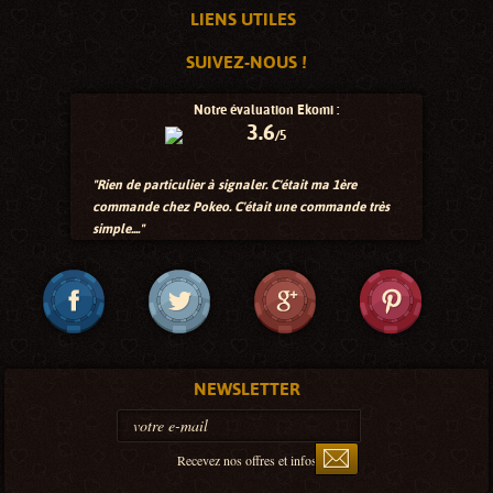
LIENS UTILES
SUIVEZ-NOUS !
Notre évaluation Ekomi :
3.6
/5
"Rien de particulier à signaler. C'était ma 1ère
commande chez Pokeo. C'était une commande très
simple...."
NEWSLETTER
Recevez nos offres et infos