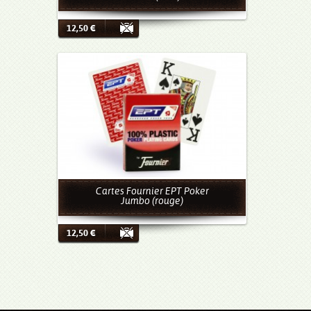
bleue. Qualité 100% plastique qui résiste à l'usure,
aux marquages et aux...
12,50 €
Cartes Fournier EPT Poker
Jeu de 54 cartes de poker Fournier European
Jumbo (rouge)
Poker Tour, au format Poker Jumbo de couleur
rouge. Qualité 100% plastique qui résiste à l'usure,
aux marquages et aux...
12,50 €