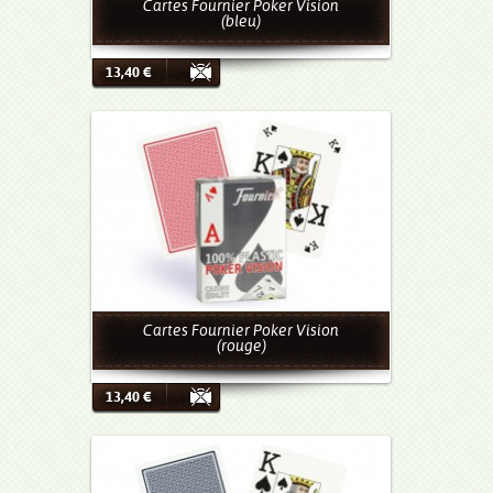
Cartes Fournier Poker Vision
Jeu de 55 cartes 100% plastique Poker Vision de
(bleu)
Fournier, dos bleu.
13,40 €
Cartes Fournier Poker Vision
Jeu de 55 cartes 100% plastique Poker Vision de
(rouge)
Fournier, dos rouge.
13,40 €