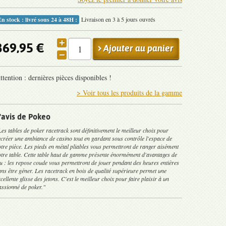
n stock : livré sous 24 à 48H :
Livraison en 3 à 5 jours ouvrés
369,95 €
Ajouter au panier
ttention : dernières pièces disponibles !
> Voir tous les produits de la gamme
'avis de Pokeo
Les tables de poker racetrack sont définitivement le meilleur choix pour
ecréer une ambiance de casino tout en gardant sous contrôle l'espace de
otre pièce. Les pieds en métal pliables vous permettront de ranger aisément
otre table. Cette table haut de gamme présente énormément d'avantages de
eu : les repose coude vous permettront de jouer pendant des heures entières
ans être géner. Les racetrack en bois de qualité supérieure permet une
cellente glisse des jetons. C'est le meilleur choix pour faire plaisir à un
assionné de poker."