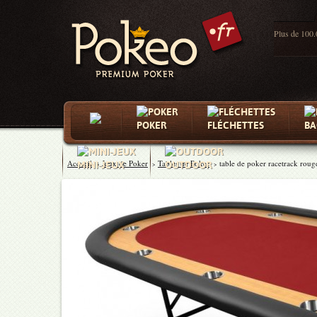
Plus de 100.0
POKER
FLÉCHETTES
B
Accueil
Jeux de Poker
Tables de Poker
table de poker racetrack roug
MINI-JEUX
OUTDOOR
>
>
>