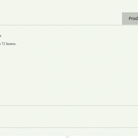
Prod
r.
n 72 heures.