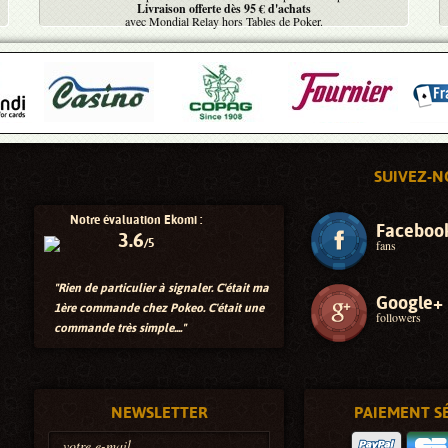
Livraison offerte dès 95 € d'achats
avec Mondial Relay hors Tables de Poker.
Spectre
SUIVEZ-N
Notre évaluation Ekomi :
Faceboo
3.6
/5
fans
"Rien de particulier à signaler. C'était ma
Google+
1ère commande chez Pokeo. C'était une
followers
commande très simple...."
NEWSLETTER
PAIEMENT S