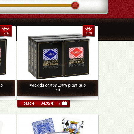
-7%
-10%
ue
Pack de cartes 100% plastique
 100%
Pack de 6 jeux de 54 cartes de poker 100%
x6
uge et
plastique au format Poker Jumbo, dos rouge et
bleu. Une création Pokeo.
34,95 €
38,95 €