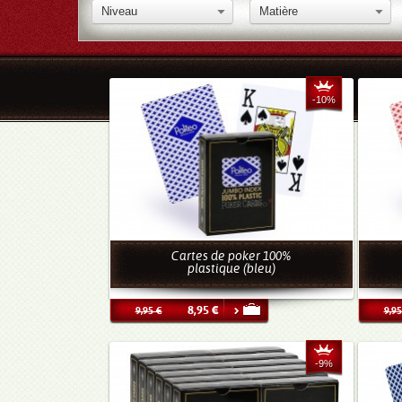
Niveau
Matière
-10%
Cartes de poker 100%
Jeu de 54 cartes de poker 100% plastique au
Jeu 
plastique (bleu)
format Poker Jumbo, dos bleu. Une création
form
Pokeo.
8,95 €
9,95 €
9,95
-9%