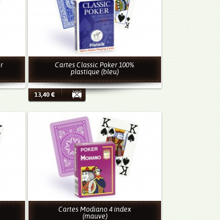
r
Cartes Classic Poker 100%
e Texas
Jeu de 55 cartes Piatnik Classic Poker de qualité
plastique (bleu)
100% plastique, au format Poker 4 index de couleur
bleue.
13,40 €
Cartes Modiano 4 index
 4 index
Jeu de 52 cartes Modiano 100% plastique 4 index
(mauve)
de couleur mauve.