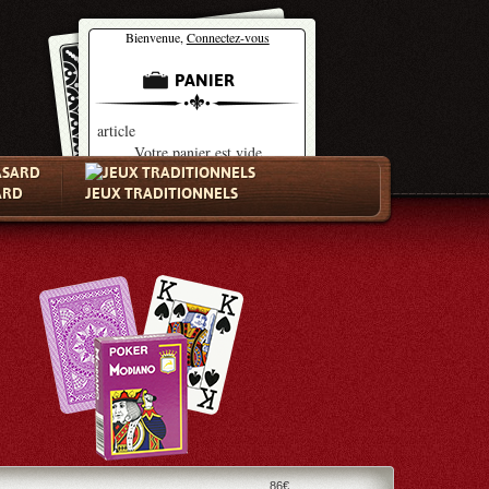
Bienvenue,
Connectez-vous
PANIER
article
Votre panier est vide
ARD
JEUX TRADITIONNELS
86€