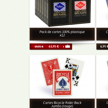
Pack de cartes 100% plastique
C
Cartouche de 12 jeux de 54 cartes de poker 100%
Jeu de 
x12
plastique au format Poker Jumbo, dos rouge et
bleu. Une création Pokeo.
63,95 €
6,95 
69,95 €
Cartes Bicycle Rider Back
C
Jeu de 54 cartes de poker plastifiées Bicycle Rider
Jeu de
Jumbo (rouge)
Back au format Poker Jumbo, dos rouge.