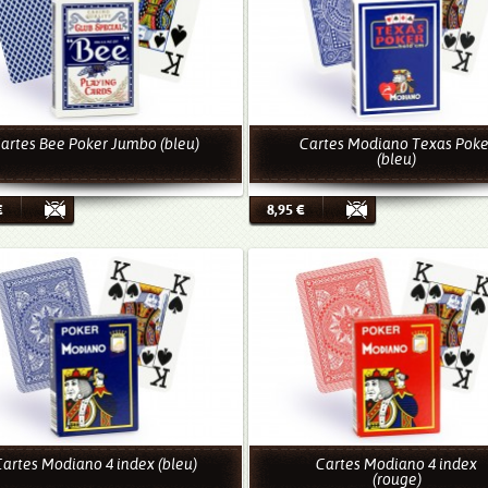
artes Bee Poker Jumbo (bleu)
Cartes Modiano Texas Poke
52 cartes de poker plastifiées Bee au format
Jeu de 52 cartes Modiano 100% plastiqu
(bleu)
Poker Jumbo, dos bleu.
Poker de couleur bleue.
€
8,95 €
artes Modiano 4 index (bleu)
Cartes Modiano 4 index
 52 cartes Modiano 100% plastique 4 index
Jeu de 52 cartes Modiano 100% plastique
(rouge)
de couleur bleue.
de couleur rouge.