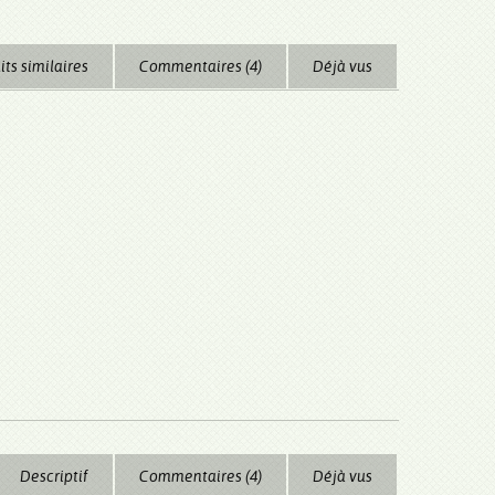
its similaires
Commentaires (4)
Déjà vus
Descriptif
Commentaires (4)
Déjà vus