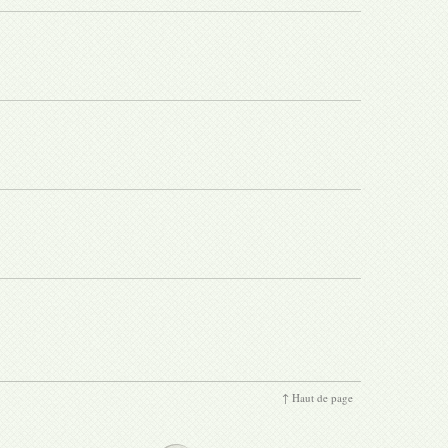
↑ Haut de page