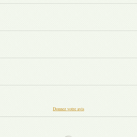
Donnez votre avis