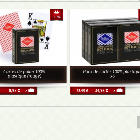
-10%
Cartes de poker 100%
Pack de cartes 100% plastiqu
 54 cartes de poker 100% plastique au
Pack de 6 jeux de 54 cartes de poker 
plastique (rouge)
x6
 Poker Jumbo, dos rouge. Une création
plastique au format Poker Jumbo, dos ro
Pokeo.
bleu. Une création Pokeo.
8,95 €
34,95 €
€
38,95 €