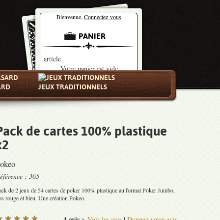
Bienvenue,
Connectez-vous
PANIER
article
Votre panier est vide
ARD
JEUX TRADITIONNELS
Pack de cartes 100% plastique
x2
okeo
éférence :
365
ack de 2 jeux de 54 cartes de poker 100% plastique au format Poker Jumbo,
os rouge et bleu. Une création Pokeo.
4 avis
>
Voir les avis
|
Donnez votre avis