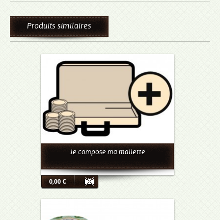
Produits similaires
Je compose ma mallette
Composez votre malette de poker de façon
personnalisée.
0,00 €