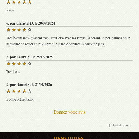
Idem
6.
par
Christel D.
le 20/09/2024
Très beaux mais glissent trop. Peut-être avec les temps ils seront un peu patinés pour
permettre de rester en pile libre sur la table pendant la partie de jeux.
7.
par
Laura M.
le 25/12/2025
Très beau
8.
par
Daniel S.
le 21/01/2026
Bonne présentation
Donnez votre avis
↑ Haut de page
LIENS UTILES