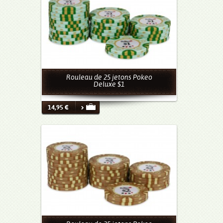
Rouleau de 25 jetons Pokeo
Recharge de 25 jetons de poker Pokeo Deluxe $1
Deluxe $1
à dominance vert clair, en clay composite 14g.
14,95 €