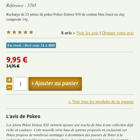
Référence :
5705
Recharge de 25 jetons de poker Pokeo Deluxe $50 de couleur bleu foncé en clay
composite 14g.
8 avis
>
Voir les avis
|
Donnez votre avis
En stock : livré sous 24 à 48H
9,95 €
14,95 €
Ajouter au panier
> Voir tous les produits de la gamme
L'avis de Pokeo
Les jetons Pokeo Deluxe $50 viennent ajouter une touche de bleu à une collection déjà
riche en couleurs. Cette nouvelle série haut de gamme proposée en exclusivité sur
Pokeo propose de nombreux avantages à destination des joueurs de Poker à la
recherche des meilleures sensations de jeu. Les jetons sont prêts pour les tournois :