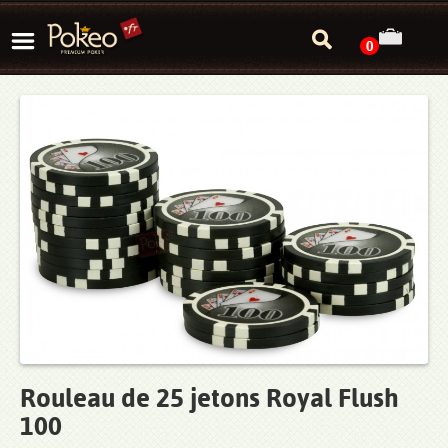
0
Rouleau de 25 jetons Royal Flush
100