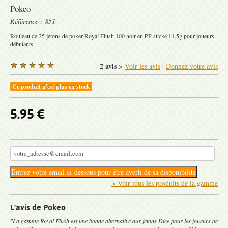
Pokeo
Référence :
851
Rouleau de 25 jetons de poker Royal Flush 100 noir en PP stické 11,5g pour joueurs
débutants.
2 avis
>
Voir les avis
|
Donnez votre avis
Ce produit n'est plus en stock
5,95 €
Entrez votre email ci-dessous pour être averti de sa disponibilité
> Voir tous les produits de la gamme
L'avis de Pokeo
"La gamme Royal Flush est une bonne alternative aux jetons Dice pour les joueurs de