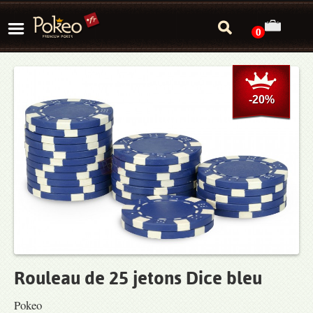
0
-20%
Rouleau de 25 jetons Dice bleu
Pokeo