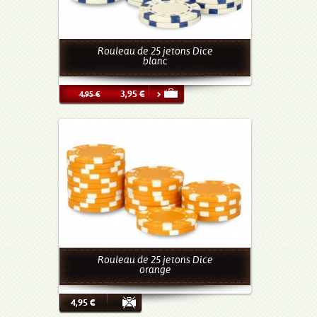
Rouleau de 25 jetons Dice
Rouleau de 25 jetons de poker Dice blanc en
blanc
plastique 11,5g pour débutants, pour composer ou
compléter sa mallette de poker.
3,95 €
4,95 €
Rouleau de 25 jetons Dice
Rouleau de 25 jetons de poker Dice orange en
orange
plastique 11,5g pour débutants, pour composer ou
compléter sa mallette de poker.
4,95 €