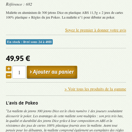
Référence :
682
Mallette en aluminium de 300 jetons Dice en plastique ABS 11,5g + 2 jeux de cartes
100% plastique + Règles du jeu Pokeo. La mallette n°1 pour débuter au poker.
Soyez le premier à donner votre avis
En stock : livré sous 24 à 48H
49,95 €
Ajouter au panier
> Voir tous les produits de la gamme
L'avis de Pokeo
La mallette de jetons 300 jetons Dice est le choix numéro 1 des joueurs souhaitant
"
découvrir le poker. Les avantages de cette mallette sont multiples : son prix très bas,
la qualité et durabilité des jetons Dice grâce à leur composition en ABS et la
résistance des jeux de cartes 100% plastique fournis avec la mallette. Avant tout
pensée pour les débutants, la mallette comprend également un exemplaire des règles