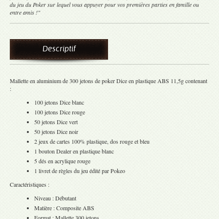
du jeu du Poker sur lequel vous appuyer pour vos premières parties en famille ou
entre amis !"
Descriptif
Mallette en aluminium de 300 jetons de poker Dice en plastique ABS 11,5g contenant
:
100 jetons Dice blanc
100 jetons Dice rouge
50 jetons Dice vert
50 jetons Dice noir
2 jeux de cartes 100% plastique, dos rouge et bleu
1 bouton Dealer en plastique blanc
5 dés en acrylique rouge
1 livret de règles du jeu édité par Pokeo
Caractéristiques :
Niveau :
Débutant
Matière :
Composite ABS
Format :
Mallette 300 jetons